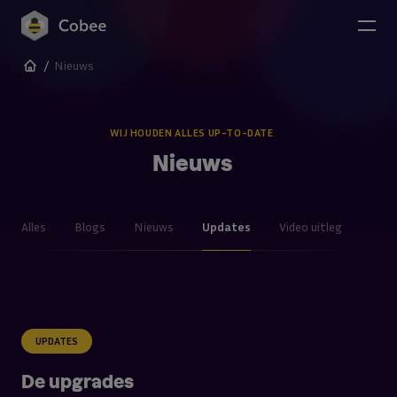
Naar de content
/
Nieuws
WIJ HOUDEN ALLES UP-TO-DATE
Nieuws
Alles
Blogs
Nieuws
Updates
Video uitleg
UPDATES
De upgrades