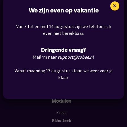
Bedrijf
×
We zijn even op vakantie
Over ons
Werken bij
Van 3 tot en met 14 augustus zijn we telefonisch
Contact
even niet bereikbaar.
Nieuws
Dringende vraag?
Voor wie
Mail ‘m naar
support@cobee.nl
.
Renovatie & verduurzaming
Vanaf maandag 17 augustus staan we weer voor je
Infra
klaar.
Overige
Modules
Keuze
Bibliotheek