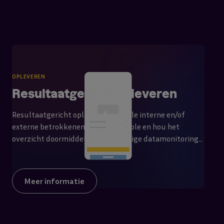
OPLEVEREN
Resultaatgericht opleveren
Resultaatgericht opleveren met alle interne en/of
externe betrokkenen. Blijf in controle en hou het
overzicht doormiddel van eenvoudige datamonitoring.
Opleveren was nog nooit zo eenvoudig en vlot met de
oplevermodule van Cobee. Alle functies die je gewend
bent, maar dan makkelijk.
Meer informatie