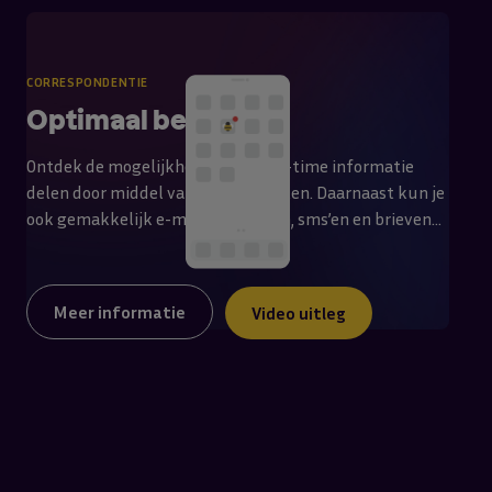
CORRESPONDENTIE
Optimaal bereik
Ontdek de mogelijkheden van real-time informatie
delen door middel van pushberichten. Daarnaast kun je
ook gemakkelijk e-mailen, chatten, sms’en en brieven
versturen. Met Cobee stel je namelijk razendsnel
brieven samen. Met één druk op de knop worden de
brieven en enveloppen per adres gepersonaliseerd
Meer informatie
Video uitleg
gegenereerd en vóór 16:00 verstuurd waardoor ze de
volgende dag al op de mat liggen.