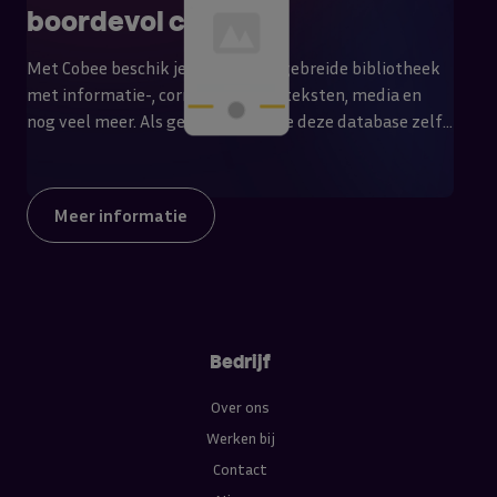
boordevol content
Met Cobee beschik je over een uitgebreide bibliotheek
met informatie-, correspondentieteksten, media en
nog veel meer. Als gebruiker kun je deze database zelf
aanvullen waardoor het toevoegen van teksten en
media steeds sneller zal verlopen.
Meer informatie
Bedrijf
Over ons
Werken bij
Contact