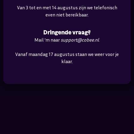
weer in allerlei modules gebruiken.
Van 3 tot en met 14 augustus zijn we telefonisch
Meer informatie
even niet bereikbaar.
Dringende vraag?
Mail ‘m naar
support@cobee.nl
.
Vanaf maandag 17 augustus staan we weer voor je
klaar.