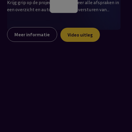
Krijg grip op de projectagenda, beheer alle afspraken in
een overzicht en automatiseer het versturen van
herinneringen. Via de afspraken module kun je ook
gemakkelijk afspraken plannen met bewoners. Doordat
bewoners ook zelf een dag en tijd kunnen kiezen
Meer informatie
Video uitleg
verhoog je ook hiermee de klanttevredenheid.