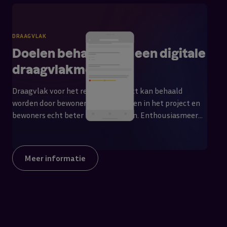
DRAAGVLAK
Doelen behalen met een digitale
draagvlakmeting
Draagvlak voor het renovatieproject kan behaald
worden door bewoners mee te nemen in het project en
bewoners echt beter te laten wonen. Enthousiasmeer
bewoners en laat zien dat een verandering ook een
verbetering kan zijn. Gebruik voor de draagvlakmeting
de nieuwe module van Cobee: de draagvlak module.
Meer informatie