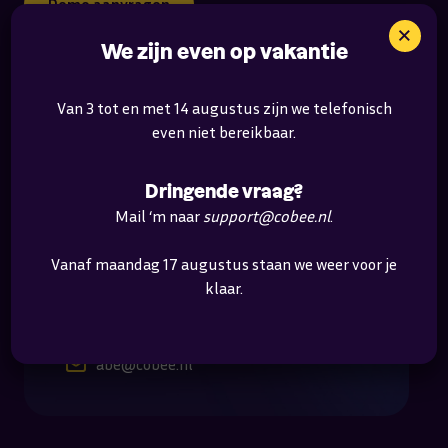
Demo aanvragen
×
We zijn even op vakantie
Van 3 tot en met 14 augustus zijn we telefonisch
even niet bereikbaar.
Dringende vraag?
Mail ‘m naar
support@cobee.nl
.
KLAAR VOOR EEN VRIJBLIJVENDE DEMO?
Vanaf maandag 17 augustus staan we weer voor je
Neem contact op met Abe
klaar.
06 – 43 20 74 76
abe@cobee.nl